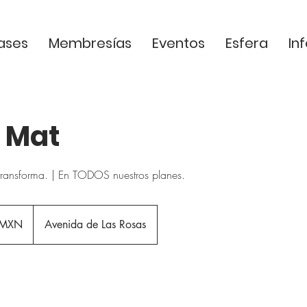
ases
Membresías
Eventos
Esfera
In
s Mat
 transforma. | En TODOS nuestros planes.
 MXN
Avenida de Las Rosas