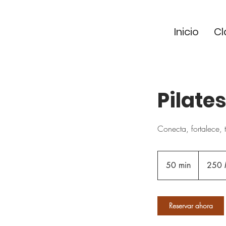
Inicio
Cl
Pilate
Conecta, fortalece,
250
pesos
50 min
5
250
mexicanos
0
m
Reservar ahora
i
n