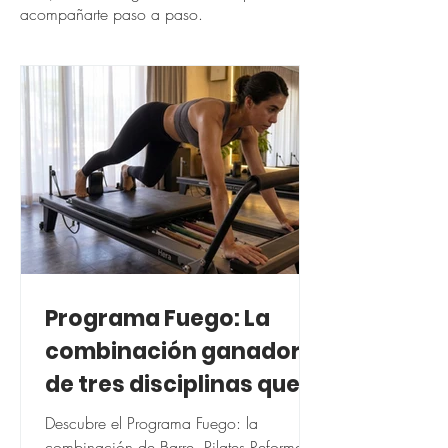
acompañarte paso a paso.
Programa Fuego: La
combinación ganadora
de tres disciplinas que
transforma tu cuerpo
Descubre el Programa Fuego: la
combinación de Barre, Pilates Reformer y