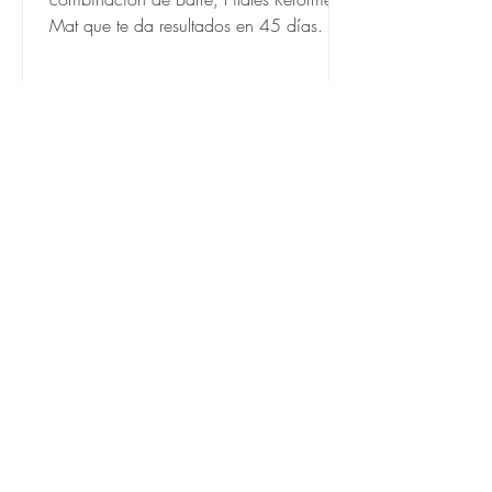
en 45 días
Mat que te da resultados en 45 días. 2-3
clases por semana.
Moda cómoda pilates